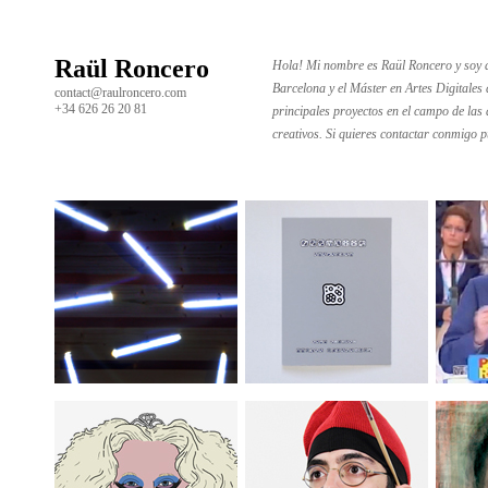
Raül Roncero
Hola! Mi nombre es Raül Roncero y soy de
Barcelona y el Máster en Artes Digitales
contact@raulroncero.com
+34 626 26 20 81
principales proyectos en el campo de las 
creativos. Si quieres contactar conmigo 